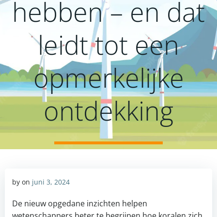
hebben – en dat
leidt tot een
opmerkelijke
ontdekking
by
on
juni 3, 2024
De nieuw opgedane inzichten helpen
wetenschappers beter te begrijpen hoe koralen zich