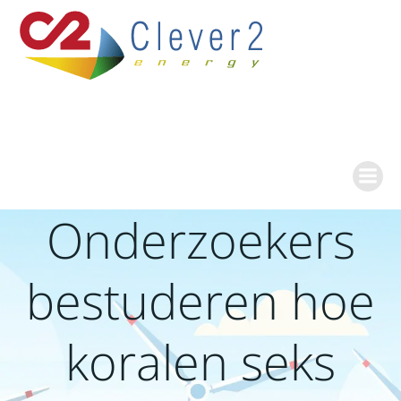
Ga
naar
de
inhoud
Onderzoekers
bestuderen hoe
koralen seks