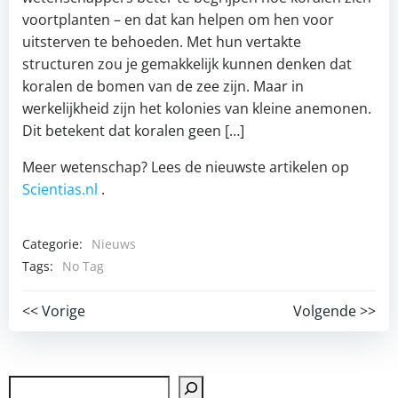
voortplanten – en dat kan helpen om hen voor
uitsterven te behoeden. Met hun vertakte
structuren zou je gemakkelijk kunnen denken dat
koralen de bomen van de zee zijn. Maar in
werkelijkheid zijn het kolonies van kleine anemonen.
Dit betekent dat koralen geen […]
Meer wetenschap? Lees de nieuwste artikelen op
Scientias.nl
.
Categorie:
Nieuws
Tags:
No Tag
Post
Post
<< Vorige
Volgende >>
navigation
navigation
Zoek