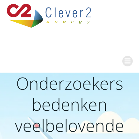
Ga
naar
de
inhoud
Onderzoekers
bedenken
veelbelovende