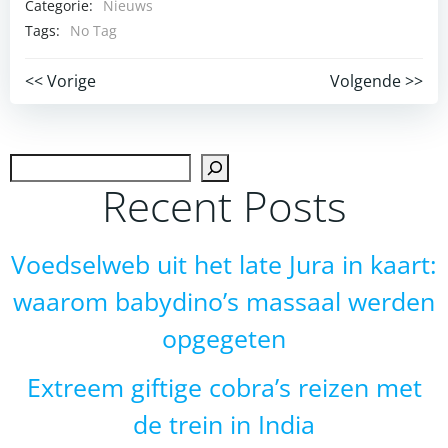
Categorie:
Nieuws
Tags:
No Tag
Post
Post
<< Vorige
Volgende >>
navigation
navigation
Zoek
Recent Posts
Voedselweb uit het late Jura in kaart:
waarom babydino’s massaal werden
opgegeten
Extreem giftige cobra’s reizen met
de trein in India