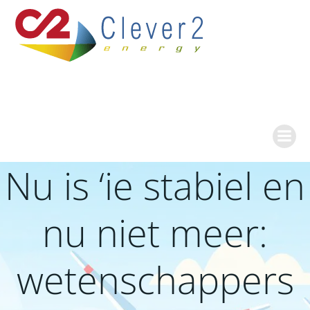
Ga
naar
de
inhoud
Nu is ‘ie stabiel en
nu niet meer:
wetenschappers