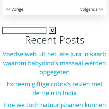
Post
Post
<< Vorige
Volgende >>
navigation
navigation
Zoek
Recent Posts
Voedselweb uit het late Jura in kaart:
waarom babydino’s massaal werden
opgegeten
Extreem giftige cobra’s reizen met
de trein in India
Hoe we toch natuurijsbanen kunnen