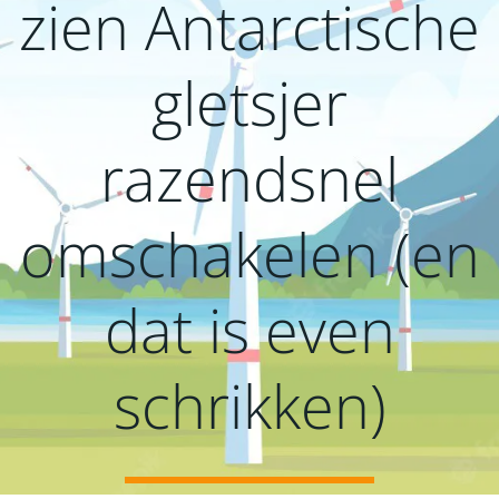
zien Antarctische
gletsjer
razendsnel
omschakelen (en
dat is even
schrikken)