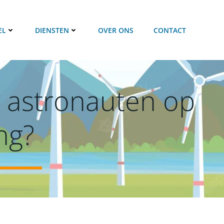
EL
DIENSTEN
OVER ONS
CONTACT
n astronauten op
ng?