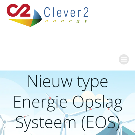
Ga
naar
de
inhoud
Nieuw type
Energie Opslag
Systeem (EOS)