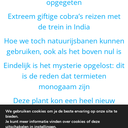
opgegeten
Extreem giftige cobra’s reizen met
de trein in India
Hoe we toch natuurijsbanen kunnen
gebruiken, ook als het boven nul is
Eindelijk is het mysterie opgelost: dit
is de reden dat termieten
monogaam zijn
Deze plant kon een heel nieuw
gebied veroveren door van vorm te
We gebruiken cookies om je de beste ervaring op onze site te
bieden.
veranderen en dat is onverwacht
Je kunt meer informatie vinden over cookies of deze
uitschakelen in
instellingen
.