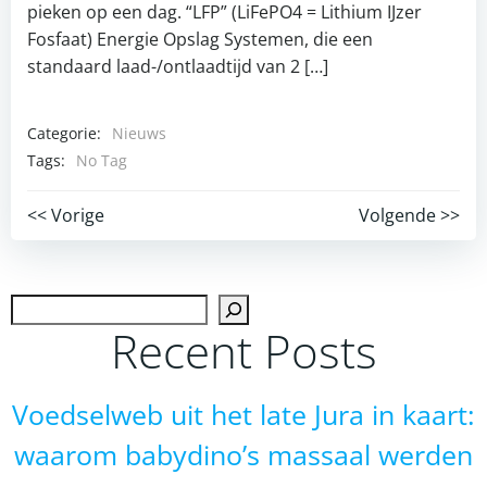
pieken op een dag. “LFP” (LiFePO4 = Lithium IJzer
Fosfaat) Energie Opslag Systemen, die een
standaard laad-/ontlaadtijd van 2 […]
Categorie:
Nieuws
Tags:
No Tag
Post
Post
<< Vorige
Volgende >>
navigation
navigation
Zoek
Recent Posts
Voedselweb uit het late Jura in kaart:
waarom babydino’s massaal werden