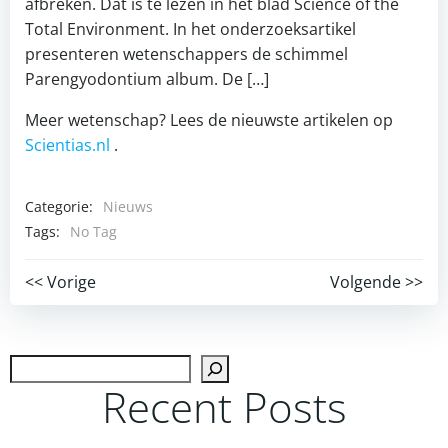
afbreken. Dat is te lezen in het blad Science of the
Total Environment. In het onderzoeksartikel
presenteren wetenschappers de schimmel
Parengyodontium album. De […]
Meer wetenschap? Lees de nieuwste artikelen op
Scientias.nl
.
Categorie:
Nieuws
Tags:
No Tag
Post
Post
<< Vorige
Volgende >>
navigation
navigation
Zoek
Recent Posts