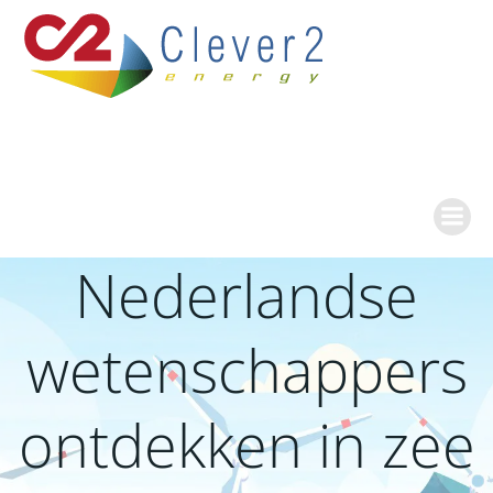
Ga
naar
de
inhoud
Nederlandse
wetenschappers
ontdekken in zee