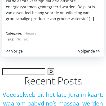
zal de eerste keer zijn dat drie offshore
energiesystemen geïntegreerd worden. De pilot is
van essentieel belang voor de ontwikkeling van
grootschalige productie van groene waterstof […]
Categorie:
Nieuws
Tags:
No Tag
Post
Post
<< Vorige
Volgende >>
navigation
navigation
Zoek
Recent Posts
Voedselweb uit het late Jura in kaart:
waarom babydino’s massaal werden