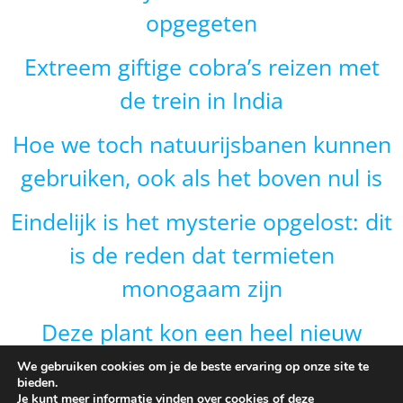
opgegeten
Extreem giftige cobra’s reizen met
de trein in India
Hoe we toch natuurijsbanen kunnen
gebruiken, ook als het boven nul is
Eindelijk is het mysterie opgelost: dit
is de reden dat termieten
monogaam zijn
Deze plant kon een heel nieuw
gebied veroveren door van vorm te
We gebruiken cookies om je de beste ervaring op onze site te
bieden.
veranderen en dat is onverwacht
Je kunt meer informatie vinden over cookies of deze