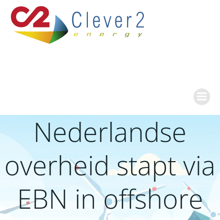
Ga
naar
de
inhoud
Nederlandse
overheid stapt via
EBN in offshore