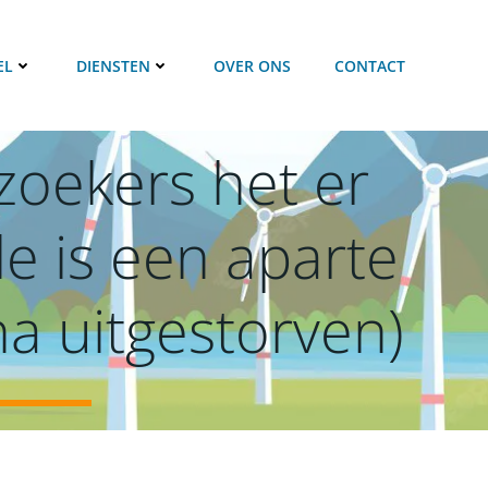
EL
DIENSTEN
OVER ONS
CONTACT
zoekers het er
de is een aparte
na uitgestorven)