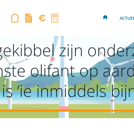
ACTUE
ekibbel zijn onder
nste olifant op aar
is ‘ie inmiddels bij