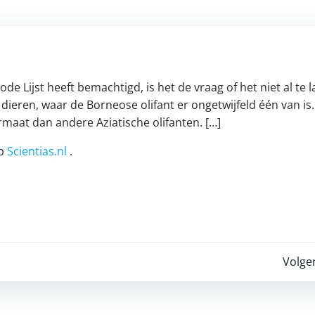
de Lijst heeft bemachtigd, is het de vraag of het niet al te la
dieren, waar de Borneose olifant er ongetwijfeld één van is.
rmaat dan andere Aziatische olifanten. […]
op
Scientias.nl
.
Post
Volge
navigation