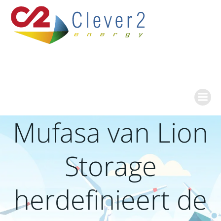
Ga
naar
de
inhoud
Mufasa van Lion
Storage
herdefinieert de