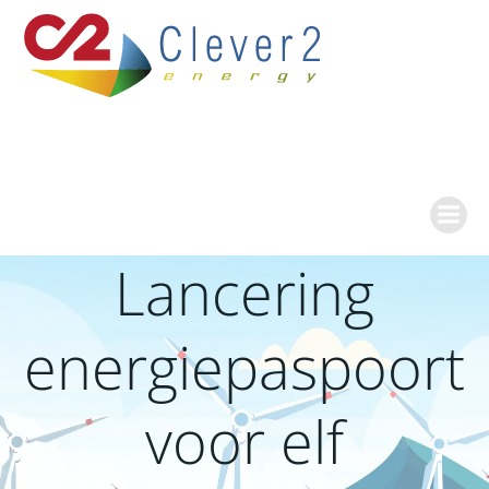
Ga
naar
de
inhoud
Lancering
energiepaspoort
voor elf