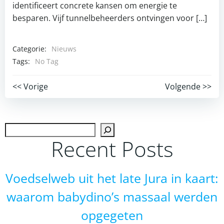
identificeert concrete kansen om energie te
besparen. Vijf tunnelbeheerders ontvingen voor […]
Categorie:
Nieuws
Tags:
No Tag
Post
Post
<< Vorige
Volgende >>
navigation
navigation
Zoek
Recent Posts
Voedselweb uit het late Jura in kaart:
waarom babydino’s massaal werden
opgegeten