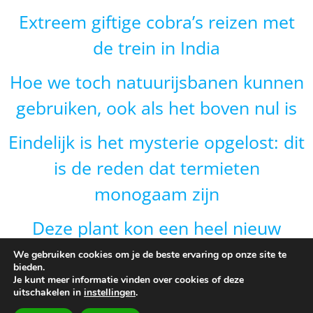
Extreem giftige cobra’s reizen met
de trein in India
Hoe we toch natuurijsbanen kunnen
gebruiken, ook als het boven nul is
Eindelijk is het mysterie opgelost: dit
is de reden dat termieten
monogaam zijn
Deze plant kon een heel nieuw
gebied veroveren door van vorm te
We gebruiken cookies om je de beste ervaring op onze site te
bieden.
veranderen en dat is onverwacht
Je kunt meer informatie vinden over cookies of deze
uitschakelen in
instellingen
.