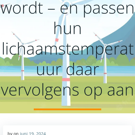
wordt – en passen
hun
lichaamstemperat
uur daar
vervolgens op aan
by
on
juni 19, 2024