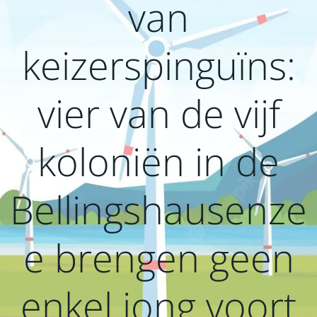
van
keizerspinguïns:
vier van de vijf
koloniën in de
Bellingshausenze
e brengen geen
enkel jong voort