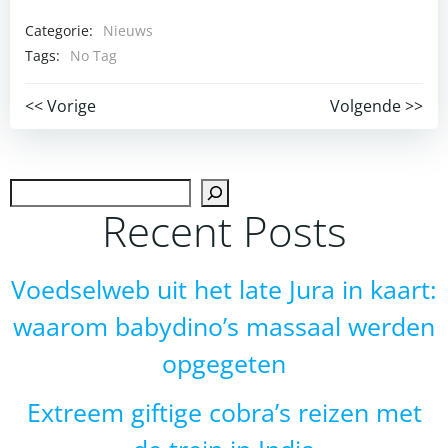
Categorie:
Nieuws
Tags:
No Tag
Post
Post
<< Vorige
Volgende >>
navigation
navigation
Zoek
Recent Posts
Voedselweb uit het late Jura in kaart:
waarom babydino’s massaal werden
opgegeten
Extreem giftige cobra’s reizen met