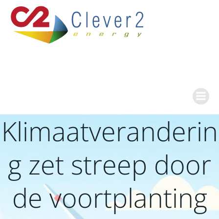
Ga
naar
de
inhoud
Klimaatveranderin
g zet streep door
de voortplanting