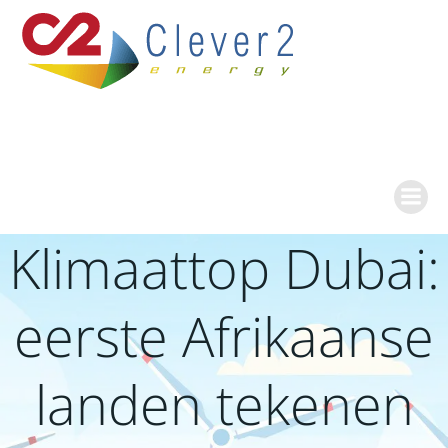
Ga
naar
de
inhoud
Klimaattop Dubai:
eerste Afrikaanse
landen tekenen