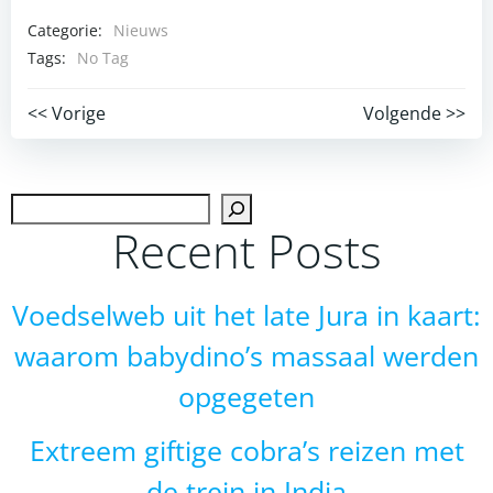
Categorie:
Nieuws
Tags:
No Tag
Post
Post
<< Vorige
Volgende >>
navigation
navigation
Zoek
Recent Posts
Voedselweb uit het late Jura in kaart:
waarom babydino’s massaal werden
opgegeten
Extreem giftige cobra’s reizen met
de trein in India