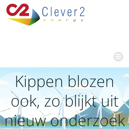
Ga
naar
de
inhoud
Kippen blozen
ook, zo blijkt uit
nieuw onderzoek