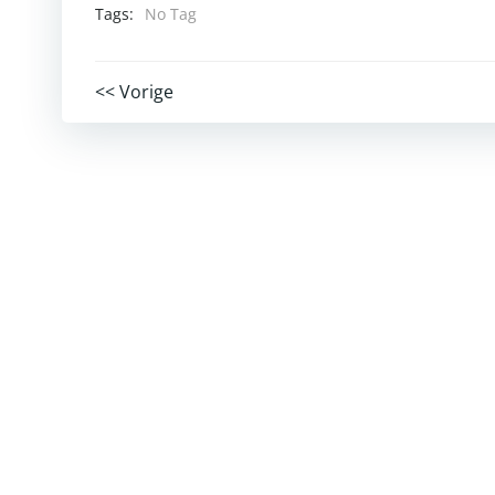
Tags:
No Tag
Post
<< Vorige
navigation