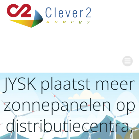
Ga
naar
de
inhoud
JYSK plaatst meer
zonnepanelen op
distributiecentra,