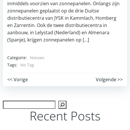
inmiddels voorzien van zonnepanelen. Onlangs zijn
zonnepanelen geplaatst op de drie Duitse
distributiecentra van JYSK in Kammlach, Homberg
en Zarrentin. Ook de twee distributiecentra in
aanbouw, in Lelystad (Nederland) en Almenara
(Spanje), krijgen zonnepanelen op […]
Categorie:
Nieuws
Tags:
No Tag
Post
Post
<< Vorige
Volgende >>
navigation
navigation
Zoek
Recent Posts