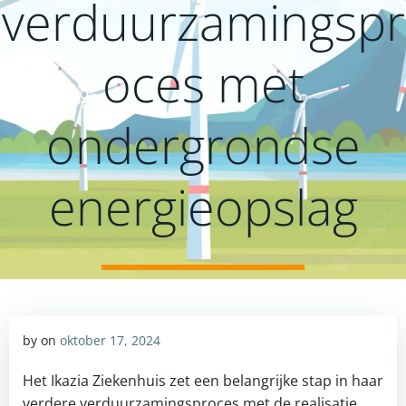
verduurzamingspr
oces met
ondergrondse
energieopslag
by
on
oktober 17, 2024
Het Ikazia Ziekenhuis zet een belangrijke stap in haar
verdere verduurzamingsproces met de realisatie