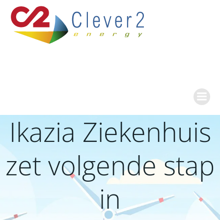
Ga
naar
de
inhoud
Ikazia Ziekenhuis
zet volgende stap
in