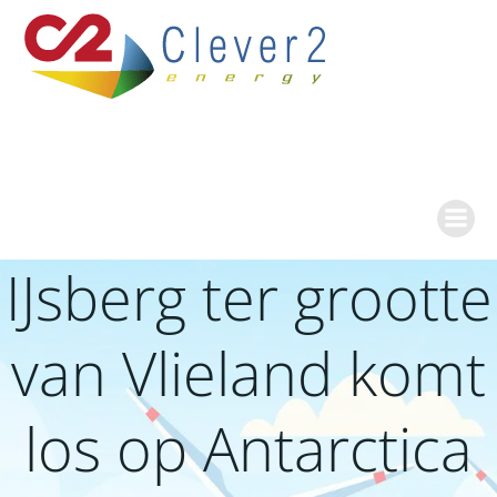
Ga
naar
de
inhoud
IJsberg ter grootte
van Vlieland komt
los op Antarctica