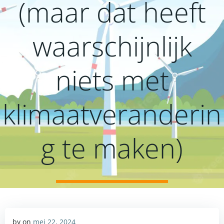
(maar dat heeft
waarschijnlijk
niets met
klimaatveranderin
g te maken)
by
on
mei 22, 2024