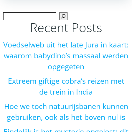
navigation
navigation
Zoek
Recent Posts
Voedselweb uit het late Jura in kaart:
waarom babydino’s massaal werden
opgegeten
Extreem giftige cobra’s reizen met
de trein in India
Hoe we toch natuurijsbanen kunnen
gebruiken, ook als het boven nul is
Eindelijk is het mysterie opgelost: dit