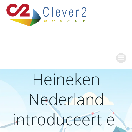
Ga
naar
de
inhoud
Heineken
Nederland
introduceert e-