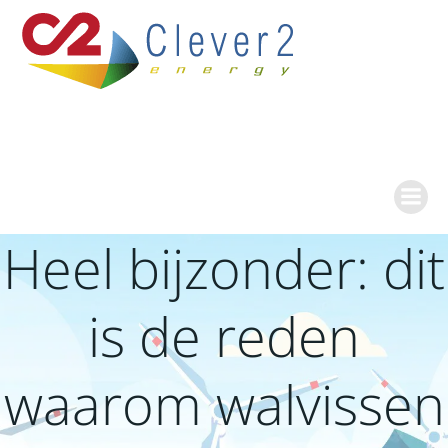
Ga
naar
de
inhoud
Heel bijzonder: dit
is de reden
waarom walvissen