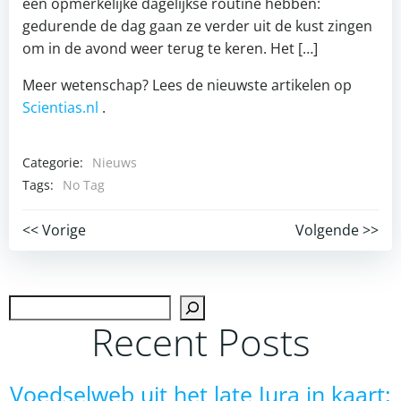
een opmerkelijke dagelijkse routine hebben:
gedurende de dag gaan ze verder uit de kust zingen
om in de avond weer terug te keren. Het […]
Meer wetenschap? Lees de nieuwste artikelen op
Scientias.nl
.
Categorie:
Nieuws
Tags:
No Tag
Post
Post
<< Vorige
Volgende >>
navigation
navigation
Zoek
Recent Posts
Voedselweb uit het late Jura in kaart: