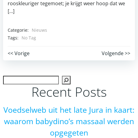
rooskleuriger tegemoet; je krijgt weer hoop dat we
[…]
Categorie:
Nieuws
Tags:
No Tag
Post
Post
<< Vorige
Volgende >>
navigation
navigation
Zoek
Recent Posts
Voedselweb uit het late Jura in kaart:
waarom babydino’s massaal werden
opgegeten