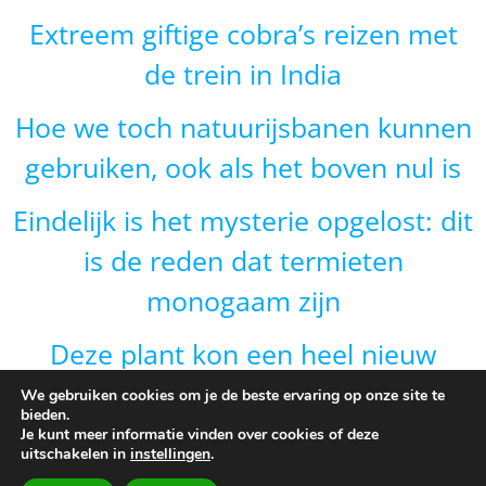
Extreem giftige cobra’s reizen met
de trein in India
Hoe we toch natuurijsbanen kunnen
gebruiken, ook als het boven nul is
Eindelijk is het mysterie opgelost: dit
is de reden dat termieten
monogaam zijn
Deze plant kon een heel nieuw
gebied veroveren door van vorm te
We gebruiken cookies om je de beste ervaring op onze site te
bieden.
veranderen en dat is onverwacht
Je kunt meer informatie vinden over cookies of deze
uitschakelen in
instellingen
.