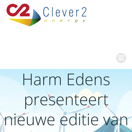
Ga
naar
de
inhoud
Harm Edens
presenteert
nieuwe editie van