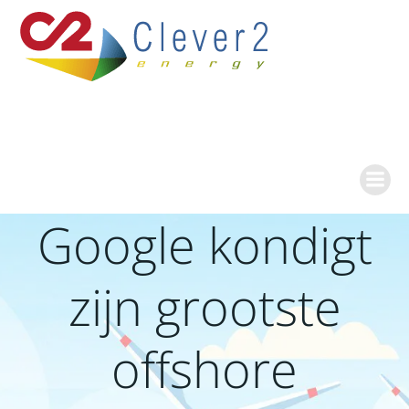
Ga
naar
de
inhoud
Google kondigt
zijn grootste
offshore