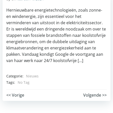
Hernieuwbare energietechnologieën, zoals zonne-
en windenergie, zijn essentieel voor het
verminderen van uitstoot in de elektriciteitssector.
Er is wereldwijd een dringende noodzaak om over te
stappen van fossiele brandstoffen naar koolstofvrije
energiebronnen, om de dubbele uitdaging van
klimaatverandering en energiezekerheid aan te
pakken. Vandaag kondigt Google de voortgang aan
van haar werk naar 24/7 koolstofvrije […]
Categorie:
Nieuws
Tags:
No Tag
Post
Post
<< Vorige
Volgende >>
navigation
navigation