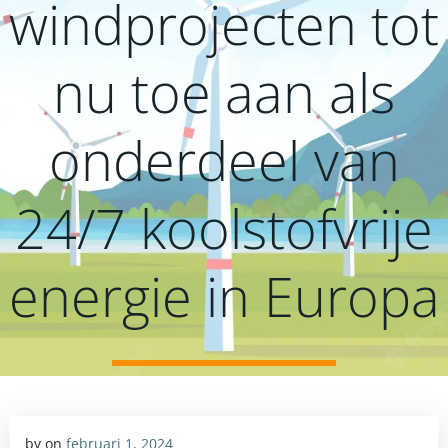
windprojecten tot
nu toe aan als
onderdeel van
24/7 koolstofvrije
energie in Europa
by
on
februari 1, 2024