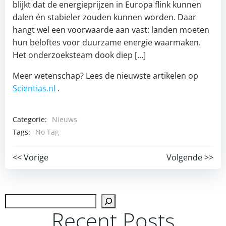
blijkt dat de energieprijzen in Europa flink kunnen
dalen én stabieler zouden kunnen worden. Daar
hangt wel een voorwaarde aan vast: landen moeten
hun beloftes voor duurzame energie waarmaken.
Het onderzoeksteam dook diep […]
Meer wetenschap? Lees de nieuwste artikelen op
Scientias.nl
.
Categorie:
Nieuws
Tags:
No Tag
Post
Post
<< Vorige
Volgende >>
navigation
navigation
Zoek
Recent Posts