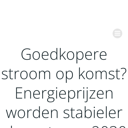
Ga
naar
de
inhoud
Goedkopere
stroom op komst?
Energieprijzen
worden stabieler