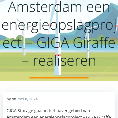
Amsterdam een
energieopslagproj
ect – GIGA Giraffe
– realiseren
by
on
mei 8, 2024
GIGA Storage gaat in het havengebied van
Amsterdam een energieopslagproject – GIGA Giraffe