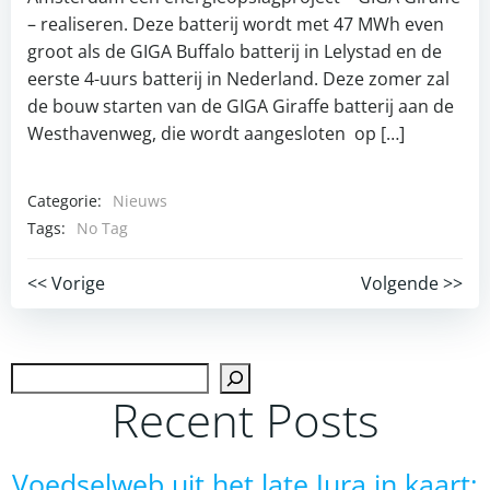
– realiseren. Deze batterij wordt met 47 MWh even
groot als de GIGA Buffalo batterij in Lelystad en de
eerste 4-uurs batterij in Nederland. Deze zomer zal
de bouw starten van de GIGA Giraffe batterij aan de
Westhavenweg, die wordt aangesloten op […]
Categorie:
Nieuws
Tags:
No Tag
Post
Post
<< Vorige
Volgende >>
navigation
navigation
Zoek
Recent Posts
Voedselweb uit het late Jura in kaart: