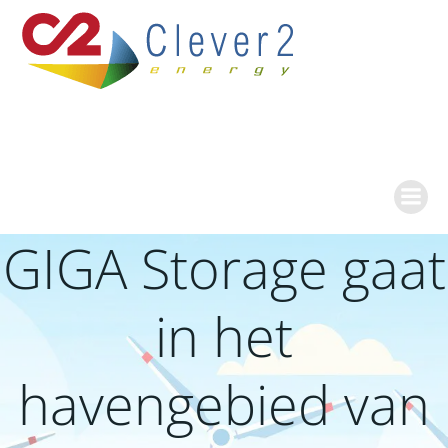
Ga
naar
de
inhoud
GIGA Storage gaat
in het
havengebied van