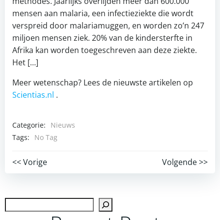
methodes. Jaarlijks overlijden meer dan 600.000
mensen aan malaria, een infectieziekte die wordt
verspreid door malariamuggen, en worden zo’n 247
miljoen mensen ziek. 20% van de kindersterfte in
Afrika kan worden toegeschreven aan deze ziekte.
Het […]
Meer wetenschap? Lees de nieuwste artikelen op
Scientias.nl
.
Categorie:
Nieuws
Tags:
No Tag
Post
Post
<< Vorige
Volgende >>
navigation
navigation
Zoek