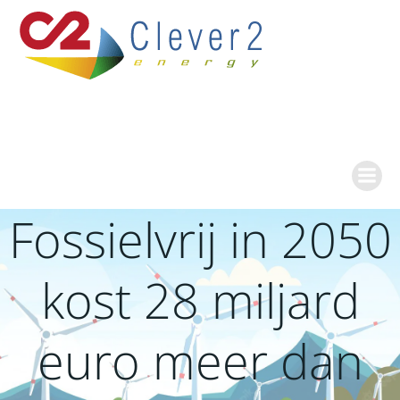
Ga
naar
de
inhoud
Fossielvrij in 2050
kost 28 miljard
euro meer dan