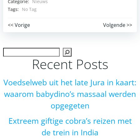
Categorie:
Nieuws
Tags:
No Tag
Post
Post
<< Vorige
Volgende >>
navigation
navigation
Zoek
Recent Posts
Voedselweb uit het late Jura in kaart:
waarom babydino’s massaal werden
opgegeten
Extreem giftige cobra’s reizen met
de trein in India