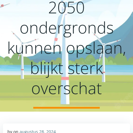
2050
ondergronds
kunnen opslaan,
blijkt sterk
overschat
by
on
augustus 28, 2024