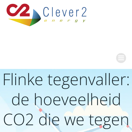
Ga
naar
de
inhoud
Flinke tegenvaller:
de hoeveelheid
CO2 die we tegen