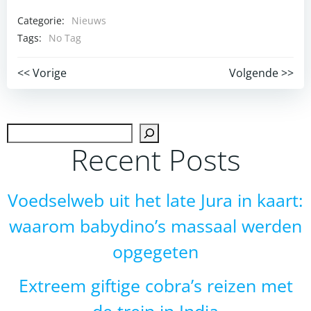
Categorie:
Nieuws
Tags:
No Tag
Post
Post
<< Vorige
Volgende >>
navigation
navigation
Zoek
Recent Posts
Voedselweb uit het late Jura in kaart:
waarom babydino’s massaal werden
opgegeten
Extreem giftige cobra’s reizen met