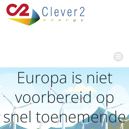
Ga
naar
de
inhoud
Europa is niet
voorbereid op
snel toenemende