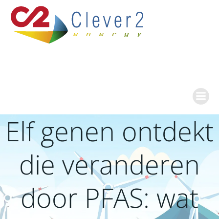
Ga
naar
de
inhoud
Elf genen ontdekt
die veranderen
door PFAS: wat