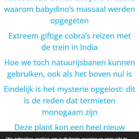
waarom babydino’s massaal werden
opgegeten
Extreem giftige cobra’s reizen met
de trein in India
Hoe we toch natuurijsbanen kunnen
gebruiken, ook als het boven nul is
Eindelijk is het mysterie opgelost: dit
is de reden dat termieten
monogaam zijn
Deze plant kon een heel nieuw
gebied veroveren door van vorm te
We gebruiken cookies om je de beste ervaring op onze site te