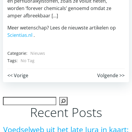
en perfluoralkylstoffen, zoals ze voluit heten,
worden ‘forever chemicals’ genoemd omdat ze
amper afbreekbaar […]
Meer wetenschap? Lees de nieuwste artikelen op
Scientias.nl
.
Categorie:
Nieuws
Tags:
No Tag
Post
Post
<< Vorige
Volgende >>
navigation
navigation
Zoek
Recent Posts
Voedselweb uit het late Jura in kaart: