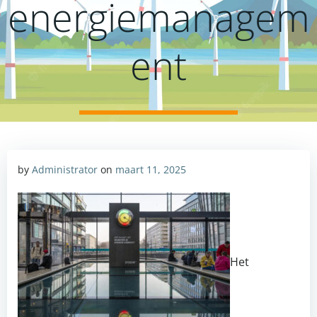
energiemanagem
ent
by
Administrator
on
maart 11, 2025
Het