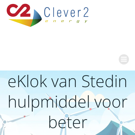
Ga
naar
de
inhoud
eKlok van Stedin
hulpmiddel voor
beter