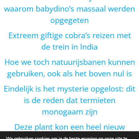
waarom babydino’s massaal werden
opgegeten
Extreem giftige cobra’s reizen met
de trein in India
Hoe we toch natuurijsbanen kunnen
gebruiken, ook als het boven nul is
Eindelijk is het mysterie opgelost: dit
is de reden dat termieten
monogaam zijn
Deze plant kon een heel nieuw
gebied veroveren door van vorm te
We gebruiken cookies om je de beste ervaring op onze site te