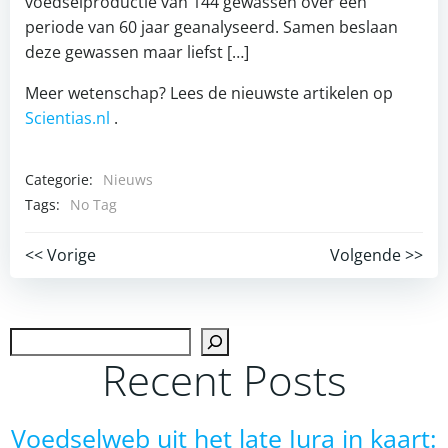
voedselproductie van 144 gewassen over een
periode van 60 jaar geanalyseerd. Samen beslaan
deze gewassen maar liefst […]
Meer wetenschap? Lees de nieuwste artikelen op
Scientias.nl
.
Categorie:
Nieuws
Tags:
No Tag
Post
Post
<< Vorige
Volgende >>
navigation
navigation
Zoek
Recent Posts
Voedselweb uit het late Jura in kaart: