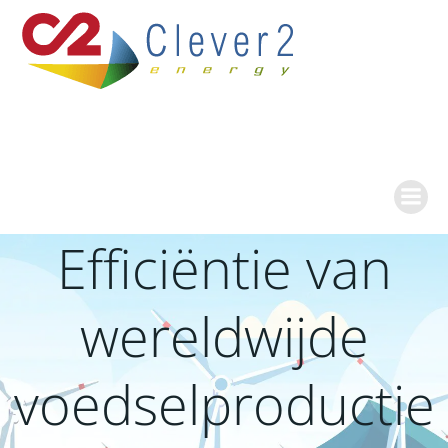
Ga
naar
de
inhoud
Efficiëntie van
wereldwijde
voedselproductie