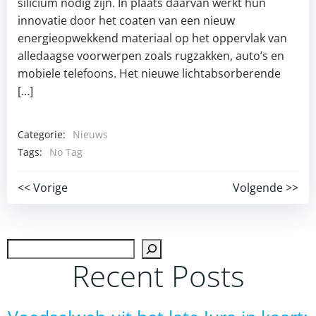
silicium nodig zijn. In plaats daarvan werkt hun
innovatie door het coaten van een nieuw
energieopwekkend materiaal op het oppervlak van
alledaagse voorwerpen zoals rugzakken, auto’s en
mobiele telefoons. Het nieuwe lichtabsorberende
[…]
Categorie:
Nieuws
Tags:
No Tag
Post
Post
<< Vorige
Volgende >>
navigation
navigation
Zoek
Recent Posts