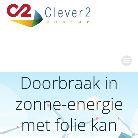
Ga
naar
de
inhoud
Doorbraak in
zonne-energie
met folie kan