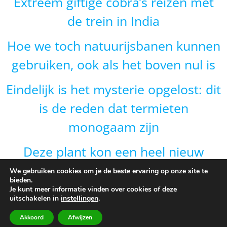
Extreem giftige cobra’s reizen met
de trein in India
Hoe we toch natuurijsbanen kunnen
gebruiken, ook als het boven nul is
Eindelijk is het mysterie opgelost: dit
is de reden dat termieten
monogaam zijn
Deze plant kon een heel nieuw
gebied veroveren door van vorm te
We gebruiken cookies om je de beste ervaring op onze site te
bieden.
veranderen en dat is onverwacht
Je kunt meer informatie vinden over cookies of deze
uitschakelen in
instellingen
.
Akkoord
Afwijzen