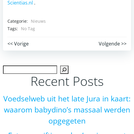
Scientias.nl
.
Categorie:
Nieuws
Tags:
No Tag
Post
Post
<< Vorige
Volgende >>
navigation
navigation
Zoek
Recent Posts
Voedselweb uit het late Jura in kaart:
waarom babydino’s massaal werden
opgegeten