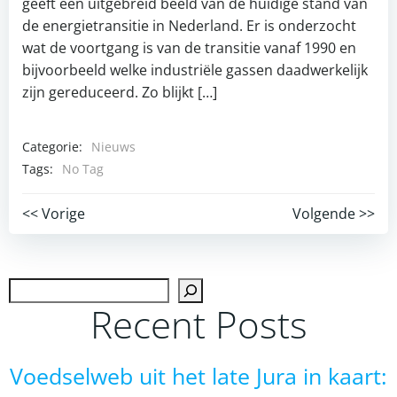
geeft een uitgebreid beeld van de huidige stand van
de energietransitie in Nederland. Er is onderzocht
wat de voortgang is van de transitie vanaf 1990 en
bijvoorbeeld welke industriële gassen daadwerkelijk
zijn gereduceerd. Zo blijkt […]
Categorie:
Nieuws
Tags:
No Tag
Post
Post
<< Vorige
Volgende >>
navigation
navigation
Zoek
Recent Posts
Voedselweb uit het late Jura in kaart: