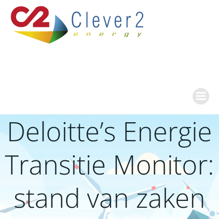
Ga
naar
de
inhoud
Deloitte’s Energie
Transitie Monitor:
stand van zaken