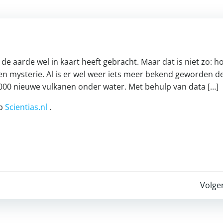
e aarde wel in kaart heeft gebracht. Maar dat is niet zo: h
en mysterie. Al is er wel weer iets meer bekend geworden d
000 nieuwe vulkanen onder water. Met behulp van data […]
op
Scientias.nl
.
Post
Volge
navigation