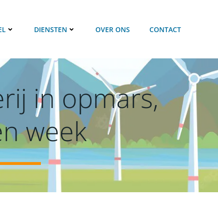
EL
DIENSTEN
OVER ONS
CONTACT
rij in opmars,
een week