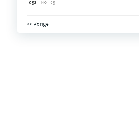
Tags:
No Tag
Post
<< Vorige
navigation