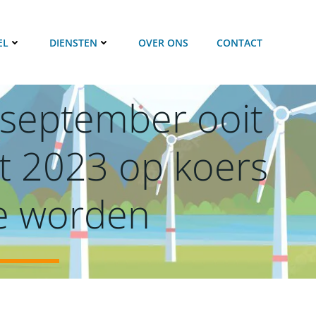
EL
DIENSTEN
OVER ONS
CONTACT
 september ooit
t 2023 op koers
te worden