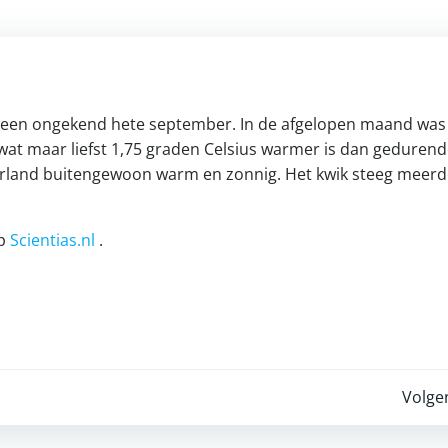
 een ongekend hete september. In de afgelopen maand was
at maar liefst 1,75 graden Celsius warmer is dan gedurend
derland buitengewoon warm en zonnig. Het kwik steeg meer
op
Scientias.nl
.
Post
Volge