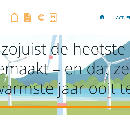
ACTUE
 zojuist de heetste
aakt – en dat ze
armste jaar ooit 