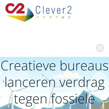
Ga
naar
de
inhoud
Creatieve bureaus
lanceren verdrag
tegen fossiele