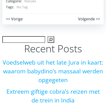
Categorie:
Nieuws
Tags:
No Tag
Post
Post
<< Vorige
Volgende >>
navigation
navigation
Zoek
Recent Posts
Voedselweb uit het late Jura in kaart:
waarom babydino’s massaal werden
opgegeten
Extreem giftige cobra’s reizen met
de trein in India