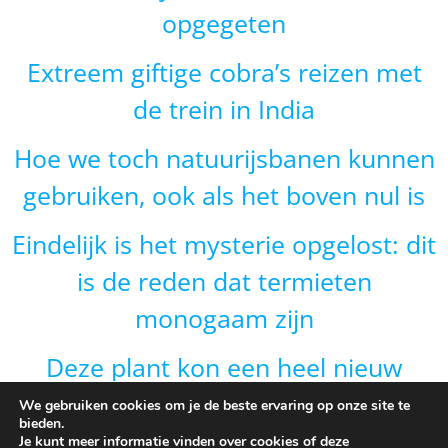
opgegeten
Extreem giftige cobra’s reizen met
de trein in India
Hoe we toch natuurijsbanen kunnen
gebruiken, ook als het boven nul is
Eindelijk is het mysterie opgelost: dit
is de reden dat termieten
monogaam zijn
Deze plant kon een heel nieuw
gebied veroveren door van vorm te
We gebruiken cookies om je de beste ervaring op onze site te
bieden.
veranderen en dat is onverwacht
Je kunt meer informatie vinden over cookies of deze