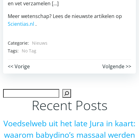
en vet verzamelen […]
Meer wetenschap? Lees de nieuwste artikelen op
Scientias.nl
.
Categorie:
Nieuws
Tags:
No Tag
Post
Post
<< Vorige
Volgende >>
navigation
navigation
Zoek
Recent Posts
Voedselweb uit het late Jura in kaart:
waarom babydino’s massaal werden