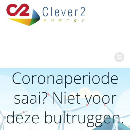
Ga
naar
de
inhoud
Coronaperiode
saai? Niet voor
deze bultruggen.