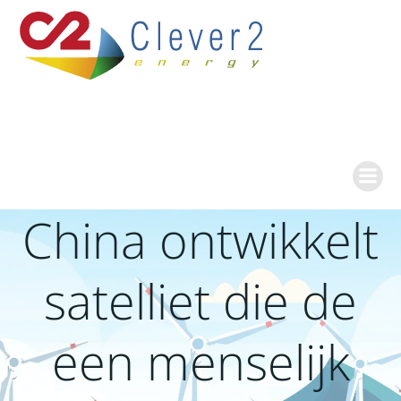
Ga
naar
de
inhoud
China ontwikkelt
satelliet die de
een menselijk