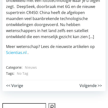
ontwikkeld met een fototechnologie waar je u tegen
zegt. DeepSeek, doorbraak met 6G en de nieuwe
supertrein CR450: China heeft de afgelopen
maanden veel baanbrekende technologische
ontwikkelingen doorgevoerd. Nu hebben
wetenschappers in het land zelfs een satelliet
ontwikkeld die een menselijk gezicht kan zien […]
Meer wetenschap? Lees de nieuwste artikelen op
Scientias.nl
.
Categorie:
Nieuws
Tags:
No Tag
Post
Post
<< Vorige
Volgende >>
navigation
navigation
Zoek