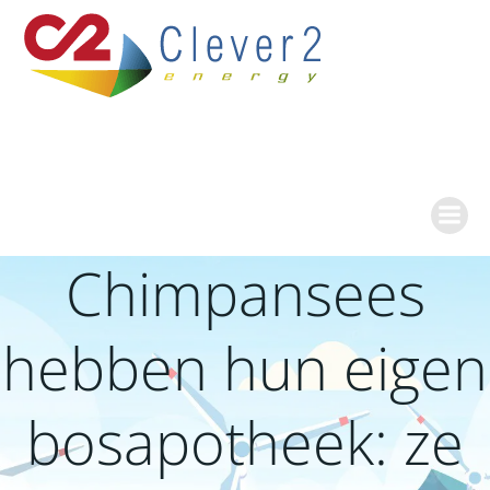
Ga
naar
de
inhoud
Chimpansees
hebben hun eigen
bosapotheek: ze