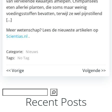
van vervelende kwaaltjes afhelpen. Chimpansees
eten allerlei planten, die soms maar weinig
voedingsstoffen bevatten, terwijl ze wel pijnstillend
[…]
Meer wetenschap? Lees de nieuwste artikelen op
Scientias.nl
.
Categorie:
Nieuws
Tags:
No Tag
Post
Post
<< Vorige
Volgende >>
navigation
navigation
Zoek
Recent Posts