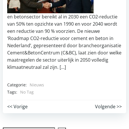
en betonsector bereikt al in 2030 een CO2-reductie
van 50% ten opzichte van 1990 en voor 2040 wordt
een reductie van 90 % voorzien. De nieuwe
‘Roadmap CO2-reductie voor cement en beton in
Nederland’, gepresenteerd door brancheorganisatie
Cement&BetonCentrum (C&BC), laat zien door welke
maatregelen de sector uiterlijk in 2050 volledig
klimaatneutraal zal zijn. […]
Categorie:
Nieuws
Tags:
No Tag
Post
Post
<< Vorige
Volgende >>
navigation
navigation