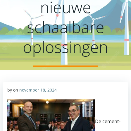
nieuwe
schaalbare
oplossingen
by
on
november 18, 2024
De cement-