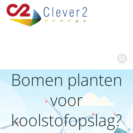
Ga
naar
de
inhoud
Bomen planten
voor
koolstofopslag?