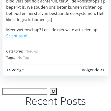
biodiversiteit holt achteruit, terwijl de koolstofopslag
beperkt is. We zouden ons beter kunnen richten op
behoud en herstel van bestaande ecosystemen. Het
klinkt logisch: bomen […]
Meer wetenschap? Lees de nieuwste artikelen op
Scientias.nl
.
Categorie:
Nieuws
Tags:
No Tag
Post
Post
<< Vorige
Volgende >>
navigation
navigation
Zoek
Recent Posts