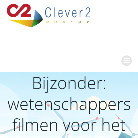
Ga
naar
de
inhoud
Bijzonder:
wetenschappers
filmen voor het