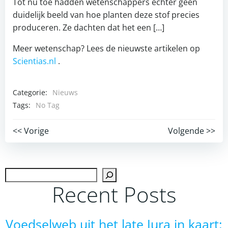
Tot nu toe hadden wetenschappers echter geen
duidelijk beeld van hoe planten deze stof precies
produceren. Ze dachten dat het een […]
Meer wetenschap? Lees de nieuwste artikelen op
Scientias.nl
.
Categorie:
Nieuws
Tags:
No Tag
Post
Post
<< Vorige
Volgende >>
navigation
navigation
Zoek
Recent Posts
Voedselweb uit het late Jura in kaart: