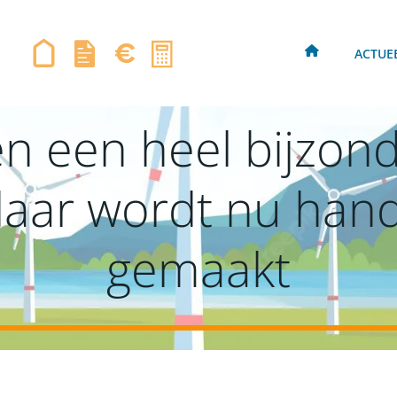
ACTUE
n een heel bijzond
 daar wordt nu hand
gemaakt