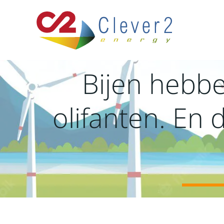
Ga
naar
de
inhoud
Bijen hebbe
olifanten. En