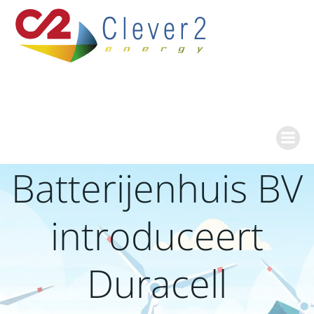
Ga
naar
de
inhoud
Batterijenhuis BV
introduceert
Duracell