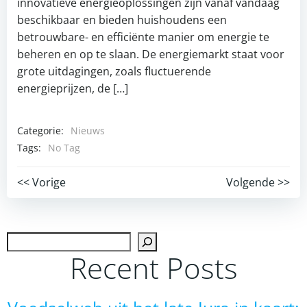
innovatieve energieoplossingen zijn vanaf vandaag
beschikbaar en bieden huishoudens een
betrouwbare- en efficiënte manier om energie te
beheren en op te slaan. De energiemarkt staat voor
grote uitdagingen, zoals fluctuerende
energieprijzen, de […]
Categorie:
Nieuws
Tags:
No Tag
Post
Post
<< Vorige
Volgende >>
navigation
navigation
Zoek
Recent Posts