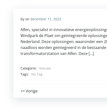
by
on
december 11, 2023
Alfen, specialist in innovatieve energieoplossi
Windpark de Plaet om geïntegreerde oplossingen 
Nederland. Deze oplossingen, waaronder een 2
naadloos worden geïntegreerd in de bestaande l
transformatorstation van Alfen. Deze […]
Categorie:
Nieuws
Tags:
No Tag
Post
<< Vorige
navigation