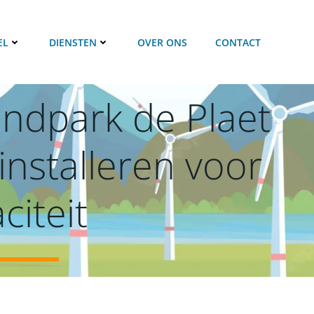
EL
DIENSTEN
OVER ONS
CONTACT
ndpark de Plaet
installeren voor
iteit