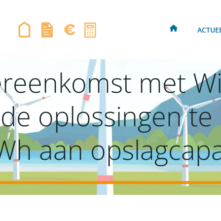
ACTUE
vereenkomst met Wi
e oplossingen te 
h aan opslagcapac