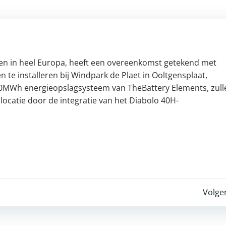
ngen in heel Europa, heeft een overeenkomst getekend met
te installeren bij Windpark de Plaet in Ooltgensplaat,
0MWh energieopslagsysteem van TheBattery Elements, zull
ocatie door de integratie van het Diabolo 40H-
Post
Volge
navigation