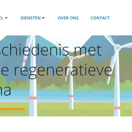
EL
DIENSTEN
OVER ONS
CONTACT
eschiedenis met
rde regeneratieve
ma