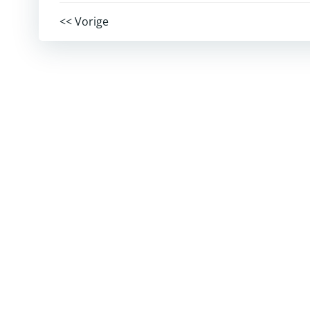
Post
<< Vorige
navigation