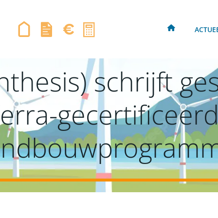
ACTUE
thesis) schrijft g
Verra-gecertificee
andbouwprogram