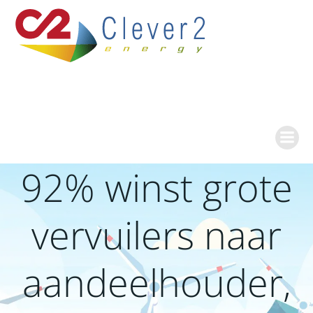
Ga
naar
de
inhoud
92% winst grote
vervuilers naar
aandeelhouder,