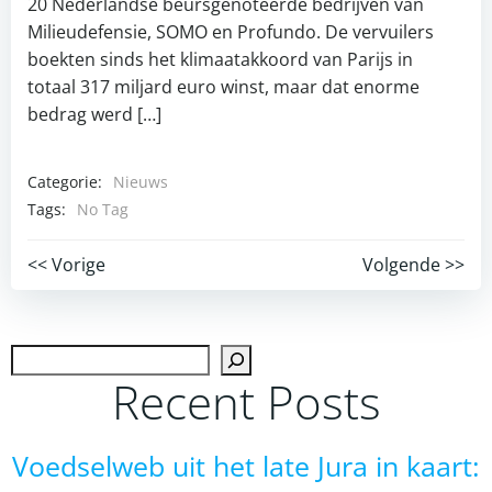
20 Nederlandse beursgenoteerde bedrijven van
Milieudefensie, SOMO en Profundo. De vervuilers
boekten sinds het klimaatakkoord van Parijs in
totaal 317 miljard euro winst, maar dat enorme
bedrag werd […]
Categorie:
Nieuws
Tags:
No Tag
Post
Post
<< Vorige
Volgende >>
navigation
navigation
Zoek
Recent Posts
Voedselweb uit het late Jura in kaart: