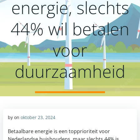
energie, slechts
44% wil betalen
voor
duurzaamheid
by
on
oktober 23, 2024
Betaalbare energie is een topprioriteit voor
Nederlandse huishoudens, maar slechts 44% is