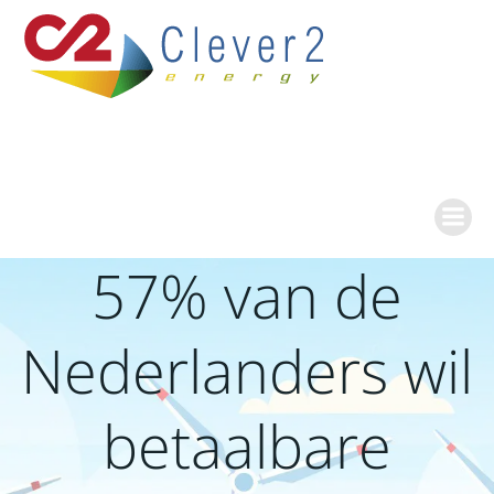
Ga
naar
de
inhoud
57% van de
Nederlanders wil
betaalbare